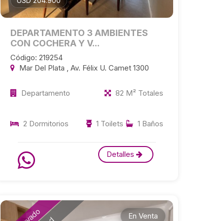
USD 204.900
DEPARTAMENTO 3 AMBIENTES
CON COCHERA Y V...
Código: 219254
Mar Del Plata , Av. Félix U. Camet 1300
Departamento
82 M² Totales
2 Dormitorios
1 Toilets
1 Baños
Detalles
En Venta