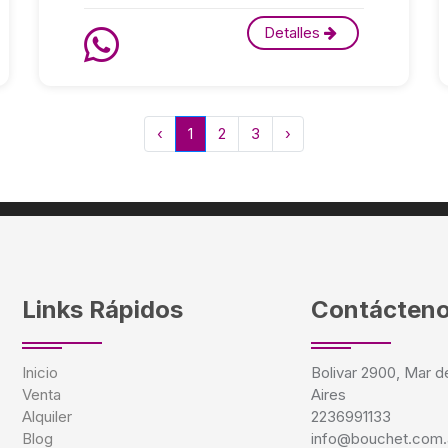
Detalles
‹
1
2
3
›
Links Rápidos
Contácten
Inicio
Bolivar 2900, Mar d
Venta
Aires
Alquiler
2236991133
Blog
info@bouchet.com.