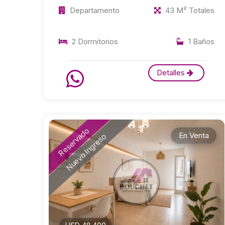
Departamento
43 M² Totales
2 Dormitorios
1 Baños
Detalles
Reservado
En Venta
Nuevo Ingreso