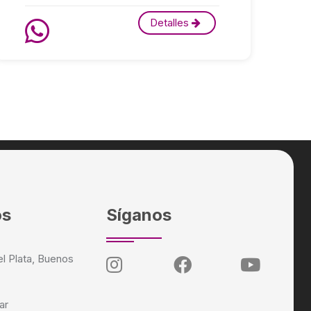
Detalles
os
Síganos
el Plata, Buenos
ar